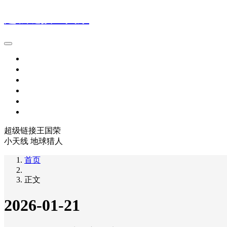
超级链接王国荣
首页
旅行世界
地球猎人
积分群
超级链接名词、术语 解释
关于我们
超级链接王国荣
小天线 地球猎人
首页
正文
2026-01-21