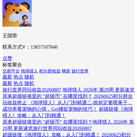
王国荣
联系方式V：13657107840
点赞
标签聚合
交易平台
地球猎人
积分群收益
蜂群
旅行世界
最新
热点
随机
最新
热点
随机
旅行世界同玩收益20260807
地球猎人 2026年 第29周 更新速览
原来超级链接里的 “超级币” 在哪里找到？
20260625积分群合
玩收益终止
《地球猎人》从入门到精通二-抓前定要喂果子，
成功率看宠物的心情，Get捕捉宠物的技巧！
超级链接《地球
猎人》攻略：从入门到精通！
原来超级链接里的 “超级币” 在哪里找到？
地球猎人 2026年 第
29周 更新速览
旅行世界同玩收益20260807
超级链接《地球猎人》攻略：从入门到精通！
20260625积分