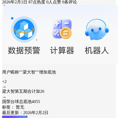
2026年2月1日
87点热度
0人点赞
0条评论
用户昵称""梁大智""增加底池
+2
→
梁大智第五期合计加26
→
国荣台球总底池4055
标签：
暂无
最后更新：2026年2月2日