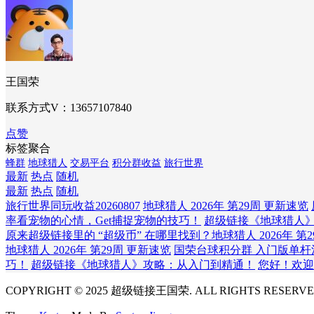
王国荣
联系方式V：13657107840
点赞
标签聚合
蜂群
地球猎人
交易平台
积分群收益
旅行世界
最新
热点
随机
最新
热点
随机
旅行世界同玩收益20260807
地球猎人 2026年 第29周 更新速览
率看宠物的心情，Get捕捉宠物的技巧！
超级链接《地球猎人
原来超级链接里的 “超级币” 在哪里找到？
地球猎人 2026年 第
地球猎人 2026年 第29周 更新速览
国荣台球积分群 入门版单杆
巧！
超级链接《地球猎人》攻略：从入门到精通！
您好！欢迎
COPYRIGHT © 2025 超级链接王国荣. ALL RIGHTS RESERVE