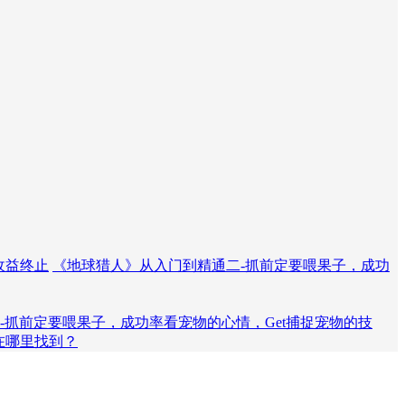
玩收益终止
《地球猎人》从入门到精通二-抓前定要喂果子，成功
-抓前定要喂果子，成功率看宠物的心情，Get捕捉宠物的技
 在哪里找到？