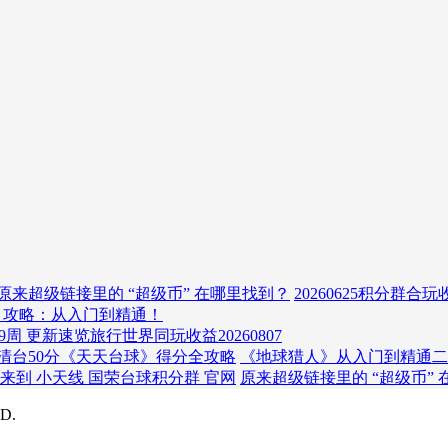
原来超级链接里的 “超级币” 在哪里找到？
20260625积分群合
》攻略：从入门到精通！
29周 更新速览
旅行世界同玩收益20260807
清台50分《天天台球》得分全攻略
《地球猎人》从入门到精通二
来到 小天线 国荣台球积分群 官网
原来超级链接里的 “超级币”
D.