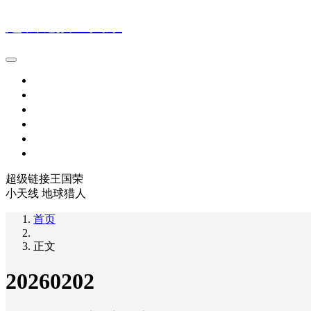
超级链接王国荣
首页
旅行世界
地球猎人
积分群
超级链接名词、术语 解释
关于我们
超级链接王国荣
小天线 地球猎人
首页
正文
20260202