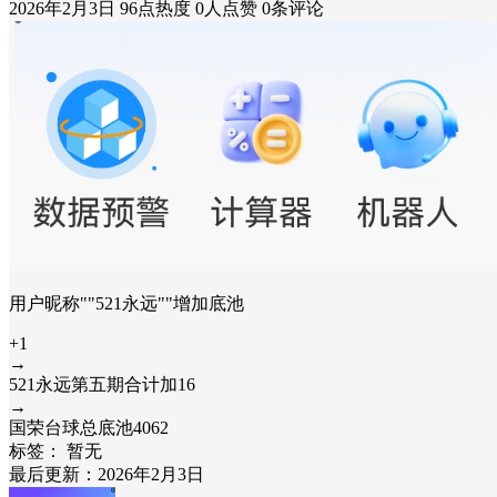
2026年2月3日
96点热度
0人点赞
0条评论
用户昵称""521永远""增加底池
+1
→
521永远第五期合计加16
→
国荣台球总底池4062
标签：
暂无
最后更新：2026年2月3日