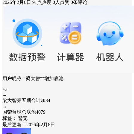
2026年2月6日
91点热度
0人点赞
0条评论
用户昵称""梁大智""增加底池
+3
→
梁大智第五期合计加34
→
国荣台球总底池4079
标签：
暂无
最后更新：2026年2月6日