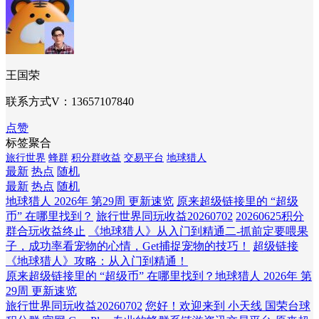
王国荣
联系方式V：13657107840
点赞
标签聚合
旅行世界
蜂群
积分群收益
交易平台
地球猎人
最新
热点
随机
最新
热点
随机
地球猎人 2026年 第29周 更新速览
原来超级链接里的 “超级
币” 在哪里找到？
旅行世界同玩收益20260702
20260625积分
群合玩收益终止
《地球猎人》从入门到精通二-抓前定要喂果
子，成功率看宠物的心情，Get捕捉宠物的技巧！
超级链接
《地球猎人》攻略：从入门到精通！
原来超级链接里的 “超级币” 在哪里找到？
地球猎人 2026年 第
29周 更新速览
旅行世界同玩收益20260702
您好！欢迎来到 小天线 国荣台球