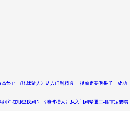
玩收益终止
《地球猎人》从入门到精通二-抓前定要喂果子，成功
级币” 在哪里找到？
《地球猎人》从入门到精通二-抓前定要喂