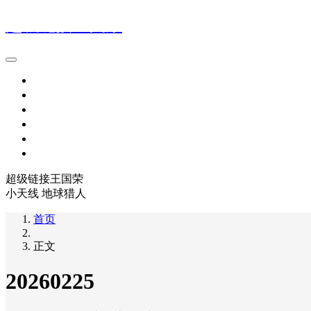
超级链接王国荣
首页
旅行世界
地球猎人
积分群
超级链接名词、术语 解释
关于我们
超级链接王国荣
小天线 地球猎人
首页
正文
20260225