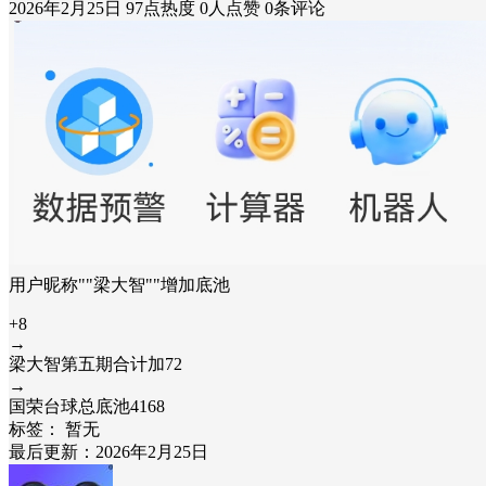
2026年2月25日
97点热度
0人点赞
0条评论
用户昵称""梁大智""增加底池
+8
→
梁大智第五期合计加72
→
国荣台球总底池4168
标签：
暂无
最后更新：2026年2月25日