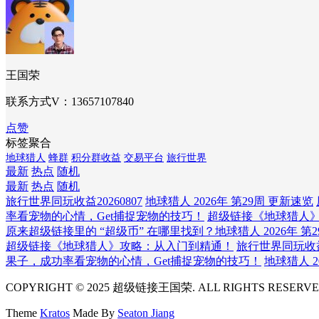
王国荣
联系方式V：13657107840
点赞
标签聚合
地球猎人
蜂群
积分群收益
交易平台
旅行世界
最新
热点
随机
最新
热点
随机
旅行世界同玩收益20260807
地球猎人 2026年 第29周 更新速览
率看宠物的心情，Get捕捉宠物的技巧！
超级链接《地球猎人
原来超级链接里的 “超级币” 在哪里找到？
地球猎人 2026年 第
超级链接《地球猎人》攻略：从入门到精通！
旅行世界同玩收益2
果子，成功率看宠物的心情，Get捕捉宠物的技巧！
地球猎人 2
COPYRIGHT © 2025 超级链接王国荣. ALL RIGHTS RESERVE
Theme
Kratos
Made By
Seaton Jiang