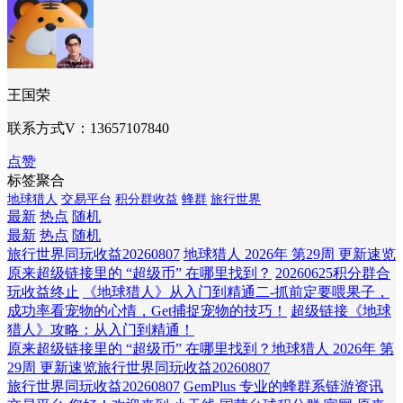
王国荣
联系方式V：13657107840
点赞
标签聚合
地球猎人
交易平台
积分群收益
蜂群
旅行世界
最新
热点
随机
最新
热点
随机
旅行世界同玩收益20260807
地球猎人 2026年 第29周 更新速览
原来超级链接里的 “超级币” 在哪里找到？
20260625积分群合
玩收益终止
《地球猎人》从入门到精通二-抓前定要喂果子，
成功率看宠物的心情，Get捕捉宠物的技巧！
超级链接《地球
猎人》攻略：从入门到精通！
原来超级链接里的 “超级币” 在哪里找到？
地球猎人 2026年 第
29周 更新速览
旅行世界同玩收益20260807
旅行世界同玩收益20260807
GemPlus 专业的蜂群系链游资讯