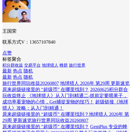
王国荣
联系方式V：13657107840
点赞
标签聚合
积分群收益
交易平台
地球猎人
蜂群
旅行世界
最新
热点
随机
最新
热点
随机
旅行世界同玩收益20260807
地球猎人 2026年 第29周 更新速览
原来超级链接里的 “超级币” 在哪里找到？
20260625积分群合
玩收益终止
《地球猎人》从入门到精通二-抓前定要喂果子，
成功率看宠物的心情，Get捕捉宠物的技巧！
超级链接《地球
猎人》攻略：从入门到精通！
原来超级链接里的 “超级币” 在哪里找到？
地球猎人 2026年 第
29周 更新速览
旅行世界同玩收益20260807
原来超级链接里的 “超级币” 在哪里找到？
GemPlus 专业的蜂