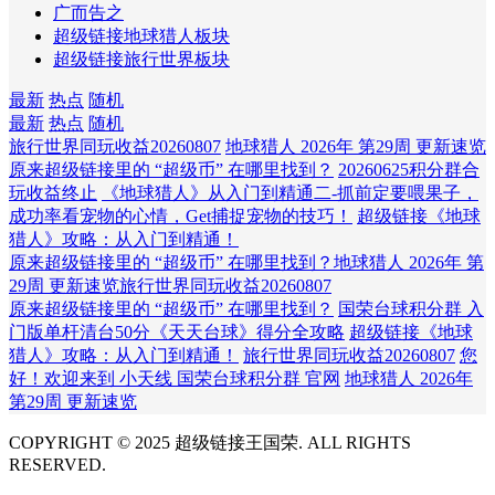
广而告之
超级链接地球猎人板块
超级链接旅行世界板块
最新
热点
随机
最新
热点
随机
旅行世界同玩收益20260807
地球猎人 2026年 第29周 更新速览
原来超级链接里的 “超级币” 在哪里找到？
20260625积分群合
玩收益终止
《地球猎人》从入门到精通二-抓前定要喂果子，
成功率看宠物的心情，Get捕捉宠物的技巧！
超级链接《地球
猎人》攻略：从入门到精通！
原来超级链接里的 “超级币” 在哪里找到？
地球猎人 2026年 第
29周 更新速览
旅行世界同玩收益20260807
原来超级链接里的 “超级币” 在哪里找到？
国荣台球积分群 入
门版单杆清台50分《天天台球》得分全攻略
超级链接《地球
猎人》攻略：从入门到精通！
旅行世界同玩收益20260807
您
好！欢迎来到 小天线 国荣台球积分群 官网
地球猎人 2026年
第29周 更新速览
COPYRIGHT © 2025 超级链接王国荣. ALL RIGHTS
RESERVED.